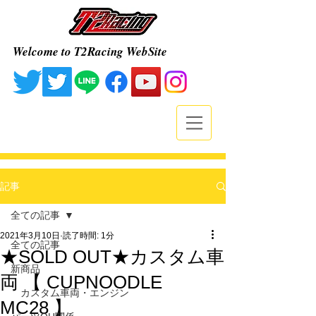
Welcome to T2Racing WebSite
記事
全ての記事
2021年3月10日
読了時間: 1分
全ての記事
★SOLD OUT★カスタム車
新商品
両 【 CUPNOODLE
カスタム車両・エンジン
MC28 】