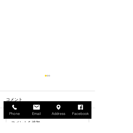
コメント
Phone
Email
Address
Facebook
コメントを追加…
★SOLD OUT★カスタム
★SOLD OUT★
委託販売車両 【 Castrol
HRC '97 RS25