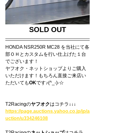
SOLD OUT
HONDA NSR250R MC28
 を当社にて各
部ＯＨとカスタムを行い仕上げた１台
でございます！
ヤフオク・ネットショップよりご購入
いただけます！もちろん直接ご来店い
ただいても
OK
です♪(^_-)-☆
T2Racingの
ヤフオク
はコチラ
↓↓↓
https://page.auctions.yahoo.co.jp/jp/a
uction/u334246108
T2Racingの
ネットショップ
はコチラ