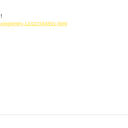
！
racing/entry-12422334591.html