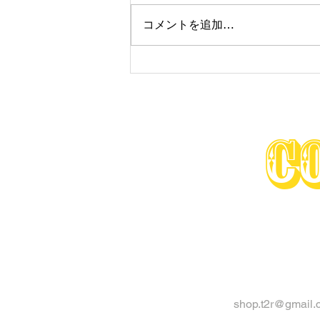
コメントを追加…
T２Racing LINE公式アカウン
ト
Co
shop.t2r@gmail.