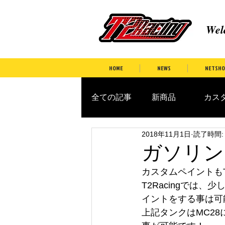
Wel
HOME
NEWS
NETSHO
全ての記事
新商品
カスタ
2018年11月1日
読了時間:
ガソリン
カスタムペイントも
T2Racingでは
イントをする事は可
上記タンクはMC2