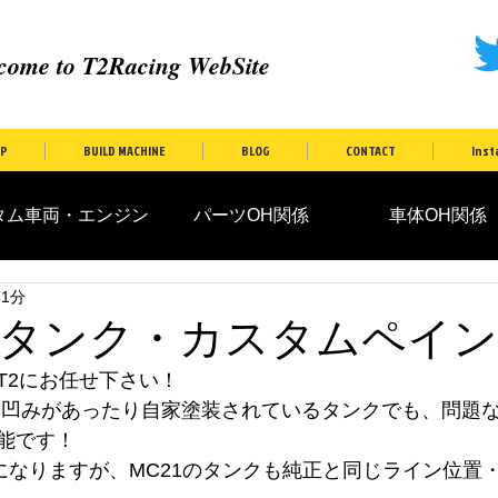
come to T2Racing WebSite
P
BUILD MACHINE
BLOG
CONTACT
Inst
ム車両・エンジン
パーツOH関係
車体OH関係
 1分
タンク・カスタムペイ
T2にお任せ下さい！
、少し凹みがあったり自家塗装されているタンクでも、問題
能です！
8になりますが、MC21のタンクも純正と同じライン位置