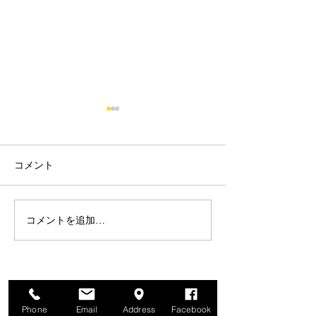
コメント
キャブBOX MC18
コメントを追加…
湿式コンプリー
ン 【 MC18-89 
Phone
Email
Address
Facebook