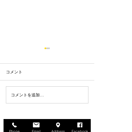
コメント
コメントを追加…
★SOLD OUT★カスタム
★SOLD OUT★
委託販売車両 【 Castrol
HRC '97 RS25
RS250RW Telefo
MC28 】
Movistar D.PE
'05 】 フルカ
ス車両
Phone
Email
Address
Facebook