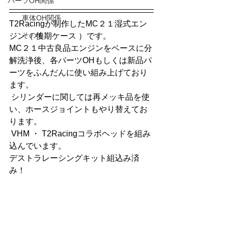
パーツOH関係
車体OH関係
T2Racingが制作したMC２１湿式エン
その他
ジン（ 後期ケース ）です。
MC２１中古良品エンジンをベースに分
解洗浄後、各パーツOHもしくは新品パ
ーツをふんだんに使い組み上げており
ます。
 シリンダーに関しては再メッキ品を使
い、ホースジョイントもやり替えてお
ります。
 VHM ・ T2Racingコラボヘッドを組み
込んでいます。
デストラレーシングキット組込み済
み！