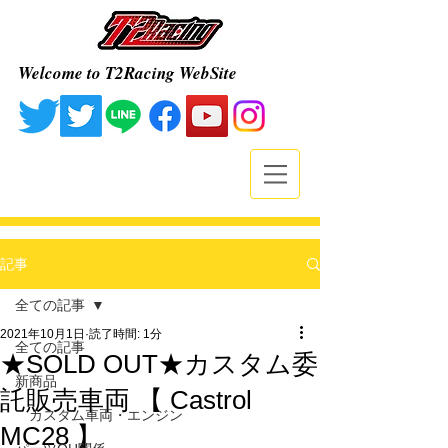
Welcome to T2Racing WebSite
記事
全ての記事
2021年10月1日
読了時間: 1分
全ての記事
★SOLD OUT★カスタム委
新商品
託販売車両 【 Castrol
カスタム車両・エンジン
MC28 】