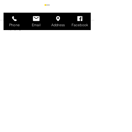
Phone
Email
Address
Facebook
コメント
コメントを追加…
★SOLD OUT★HONDA
★SOLD OUT★
HRC '97 RS250R NX5【
’92 RS250R N
RS250RW Telefonica
ン腰上・腰下フ
Movistar D.PEDOROSA
'05 】 フルカスタムレー
ス車両
Come visit T 2 R!
When coming, contact
beforehand, please.
外出する事が多いので、お越しの際は事前に連
絡をお願いします。