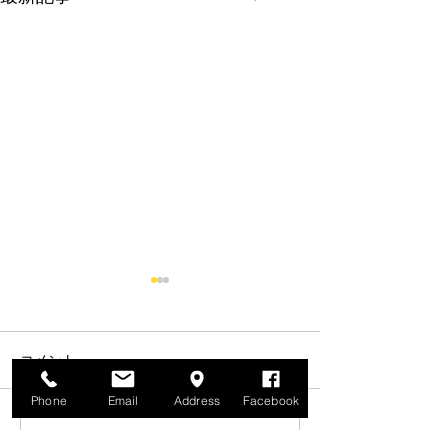
コメント
Phone
Email
Address
Facebook
キャブBOX MC18
コメントを追加…
湿式コンプリー