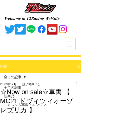
Welcome to T2Racing WebSite
記事
全ての記事
2022年12月6日
読了時間: 1分
全ての記事
☆Now on sale☆車両 【
新商品
MC21 ドヴィツィオーゾ
カスタム車両・エンジン
レプリカ 】