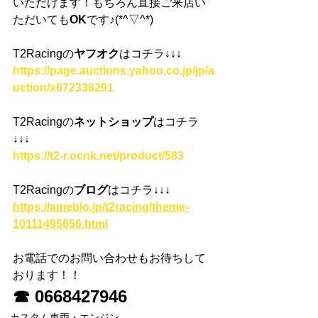
いただけます！もちろん直接ご来店い
ただいても
OK
です♪(*^▽^*)
T2Racingの
ヤフオク
はコチラ
↓↓↓
https://page.auctions.yahoo.co.jp/jp/a
uction/x672338291
T2Racingの
ネットショップ
はコチラ
↓↓↓
https://t2-r.ocnk.net/product/583
T2Racingの
ブログ
はコチラ
↓↓↓
https://ameblo.jp/t2racing/theme-
10111495656.html
お電話でのお問い合わせもお待ちして
おります！！
☎ 0668427946
カスタム車両・エンジン