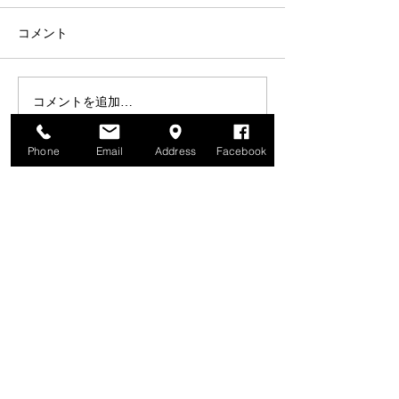
コメント
コメントを追加…
★SOLD OUT★カスタム
★SOLD OUT★
委託販売車両 【 Castrol
HRC '97 RS25
RS250RW Telefo
MC28 】
Phone
Email
Address
Facebook
Movistar D.PE
'05 】 フルカ
ス車両
Come visit T 2 R!
When coming, contact
beforehand, please.
外出する事が多いので、お越しの際は事前に連
絡をお願いします。
shop.t2r@gmail.com