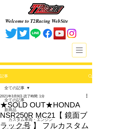
Welcome to T2Racing WebSite
記事
全ての記事
2021年3月9日
読了時間: 1分
全ての記事
★SOLD OUT★HONDA
新商品
NSR250R MC21【 鏡面ブ
カスタム車両・エンジン
ラック号 】 フルカスタム