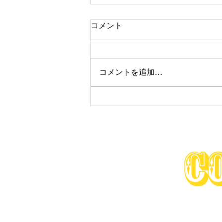
コメント
コメントを追加…
☆Now on sale☆車両 【
MC18 ドヴィツィオーゾ レプ
リカ 】
Co