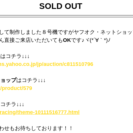
SOLD OUT
して制作しました８号機ですがヤフオク・ネットショッ
ん直接ご来店いただいても
OK
です♪ヾ(*´∀｀*)ﾉ
ク
はコチラ
↓↓↓
ns.yahoo.co.jp/jp/auction/c811510796
ショップ
はコチラ
↓↓↓
et/product/579
はコチラ
↓↓↓
t2racing/theme-10111516777.html
わせもお待ちしております！！