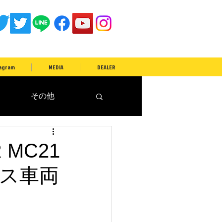
agram
MEDIA
DEALER
その他
 MC21
ース車両