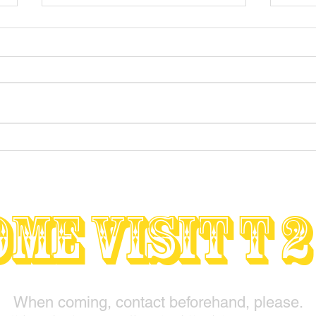
★SOLD OUT★カスタム委託
★SO
販売車両 【 Castrol MC28
'97
RS25
】
Movi
me visit T 2
】 
When coming, contact beforehand, please.