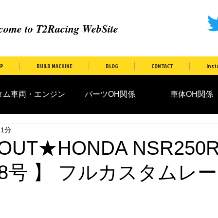
come to T2Racing WebSite
P
BUILD MACHINE
BLOG
CONTACT
Inst
ム車両・エンジン
パーツOH関係
車体OH関係
 1分
OUT★HONDA NSR250R
 - 8号 】 フルカスタムレ