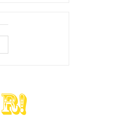
LD OUT★HONDA HRC
 RS250R NX5【
0RW Telefonica
star D.PEDOROSA '05
 R!
フルカスタムレース車両