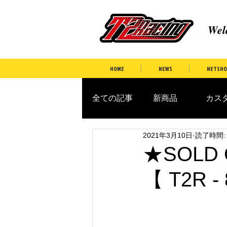
Wel
HOME
NEWS
NETSHO
全ての記事
新商品
カスタ
2021年3月10日
読了時間:
★SOLD 
【 T2R